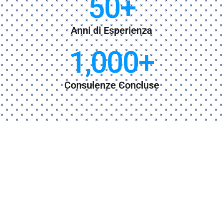
50
+
Anni di Esperienza
1,000
+
Consulenze Concluse
CONTATTI
Contattaci per una
consulenza
personalizzata