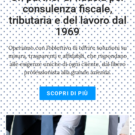
consulenza fiscale,
tributaria e del lavoro dal
1969
Operiamo con l’obiettivo di offrire soluzioni su
misura, trasparenti e affidabili, che rispondano
alle esigenze uniche di ogni cliente, dal libero
professionista alla grande azienda.
SCOPRI DI PIÙ